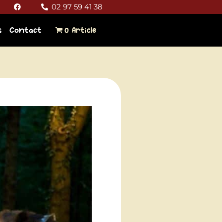
F
02 97 59 41 38
a
c
e
s
Contact
0 Article
b
o
o
k