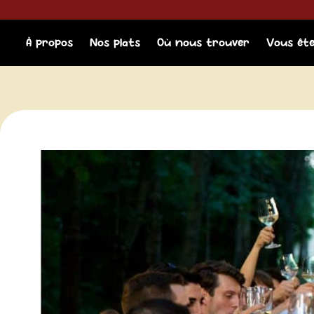
Aller
principal
au
contenu
À propos
Nos plats
Où nous trouver
Vous êt