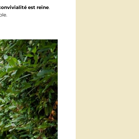
onvivialité est reine
.
ble.