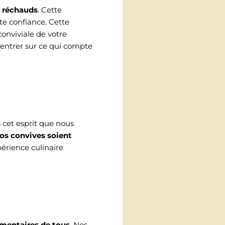
s réchauds
. Cette
te confiance. Cette
onviviale de votre
centrer sur ce qui compte
s cet esprit que nous
os convives soient
xpérience culinaire
limentaires de tous
. Nos