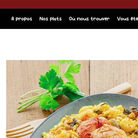
Aller
principal
au
contenu
À propos
Nos plats
Où nous trouver
Vous êt