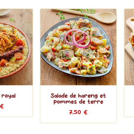
 royal
Salade de hareng et
pommes de terre
€
7,50
€