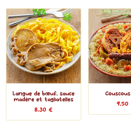
Langue de bœuf, sauce
Couscous
madère et tagliatelles
9,50
8,30
€