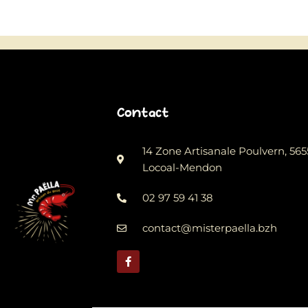
Contact
14 Zone Artisanale Poulvern, 56
Locoal-Mendon
02 97 59 41 38
contact@misterpaella.bzh
F
a
c
e
b
o