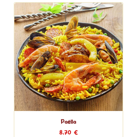
Paëlla
8,70
€