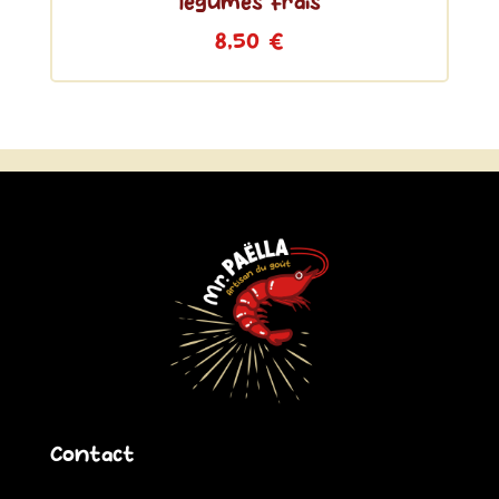
légumes frais
8,50
€
Contact