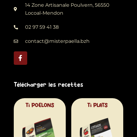
14 Zone Artisanale Poulvern, 56550
Locoal-Mendon
02 97 59 41 38
contact@misterpaella.bzh
F
a
c
e
b
o
Télécharger les recettes
o
k
-
Ti POELONS
Ti PLATS
f